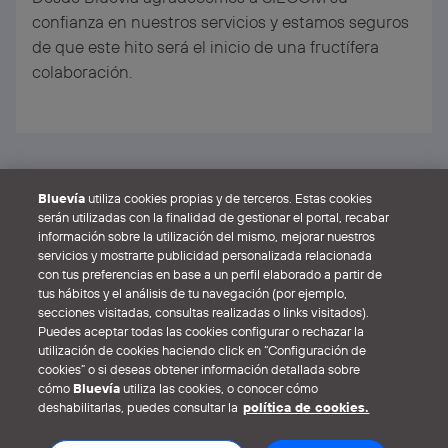
confianza en nuestros servicios y estamos seguros
de que este hito será el inicio de una fructífera
colaboración.
Ikusi albiste guztiak
Bluevía
utiliza cookies propias y de terceros. Estas cookies
serán utilizadas con la finalidad de gestionar el portal, recabar
información sobre la utilización del mismo, mejorar nuestros
servicios y mostrarte publicidad personalizada relacionada
con tus preferencias en base a un perfil elaborado a partir de
tus hábitos y el análisis de tu navegación (por ejemplo,
secciones visitadas, consultas realizadas o links visitados).
Puedes aceptar todas las cookies configurar o rechazar la
Lege-Oharra
Cookie politika
Pribatutasun politika
utilización de cookies haciendo click en “Configuración de
Hedapenerako laguntza publikoak
cookies” o si deseas obtener información detallada sobre
cómo
Bluevía
utiliza las cookies, o conocer cómo
deshabilitarlas, puedes consultar la
política de cookies.