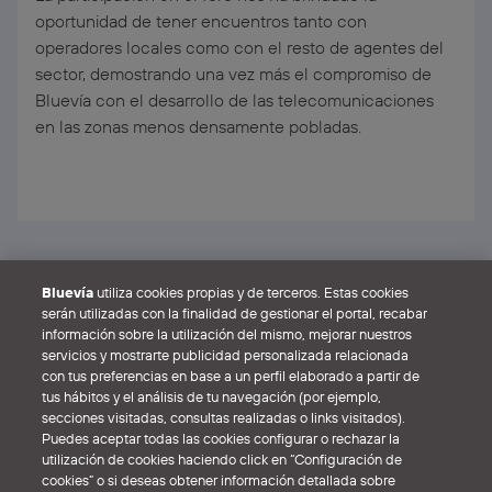
oportunidad de tener encuentros tanto con
operadores locales como con el resto de agentes del
sector, demostrando una vez más el compromiso de
Bluevía con el desarrollo de las telecomunicaciones
en las zonas menos densamente pobladas.
Veure totes les notícies
Bluevía
utiliza cookies propias y de terceros. Estas cookies
serán utilizadas con la finalidad de gestionar el portal, recabar
información sobre la utilización del mismo, mejorar nuestros
servicios y mostrarte publicidad personalizada relacionada
con tus preferencias en base a un perfil elaborado a partir de
tus hábitos y el análisis de tu navegación (por ejemplo,
secciones visitadas, consultas realizadas o links visitados).
Puedes aceptar todas las cookies configurar o rechazar la
Avís Legal
Política de cookies
Política de privadesa
utilización de cookies haciendo click en “Configuración de
Ajuts públics al desplegament
cookies” o si deseas obtener información detallada sobre