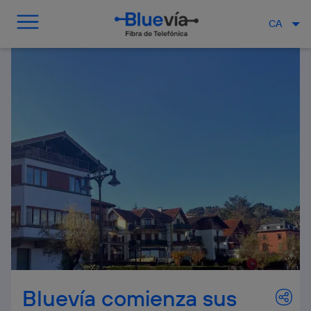
CA
Bluevía comienza sus