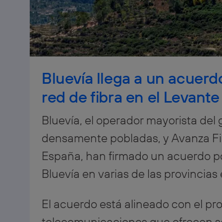
Bluevía llega a un acuerd
red de fibra en el Levant
Bluevía, el operador mayorista del 
densamente pobladas, y Avanza Fib
España, han firmado un acuerdo por
Bluevía en varias de las provincias
El acuerdo está alineado con el pro
telecomunicaciones que ofrecen s