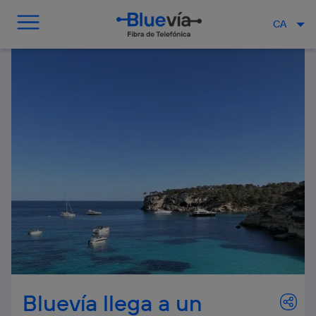
CA
Bluevía llega a un