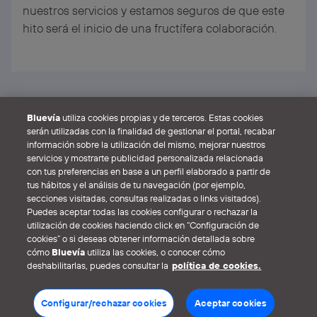
nuestros servicios y estamos seguros de que este
hito será el inicio de una fructífera colaboración.
Veure totes les notícies
Bluevía
utiliza cookies propias y de terceros. Estas cookies
serán utilizadas con la finalidad de gestionar el portal, recabar
información sobre la utilización del mismo, mejorar nuestros
servicios y mostrarte publicidad personalizada relacionada
con tus preferencias en base a un perfil elaborado a partir de
tus hábitos y el análisis de tu navegación (por ejemplo,
secciones visitadas, consultas realizadas o links visitados).
Puedes aceptar todas las cookies configurar o rechazar la
Avís legal
Política de galetes
Política de privadesa
utilización de cookies haciendo click en “Configuración de
Ajuts públics al desplegament
cookies” o si deseas obtener información detallada sobre
cómo
Bluevía
utiliza las cookies, o conocer cómo
deshabilitarlas, puedes consultar la
política de cookies.
Configurar/rechazar cookies
Aceptar cookies