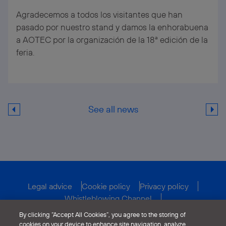
Agradecemos a todos los visitantes que han
pasado por nuestro stand y damos la enhorabuena
a AOTEC por la organización de la 18ª edición de la
feria.
See all news
Legal advice
Cookie policy
Privacy policy
Whistleblowing Channel
Public funding for deployment
By clicking “Accept All Cookies”, you agree to the storing of
cookies on your device to enhance site navigation, analyze